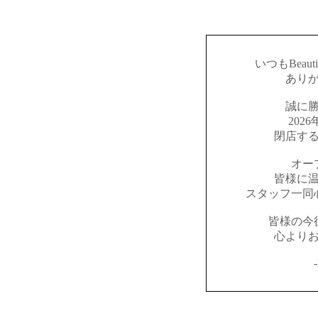
いつもBeaut
あり
誠に
202
閉店す
オー
皆様に
スタッフ一同
皆様の今
心より
-