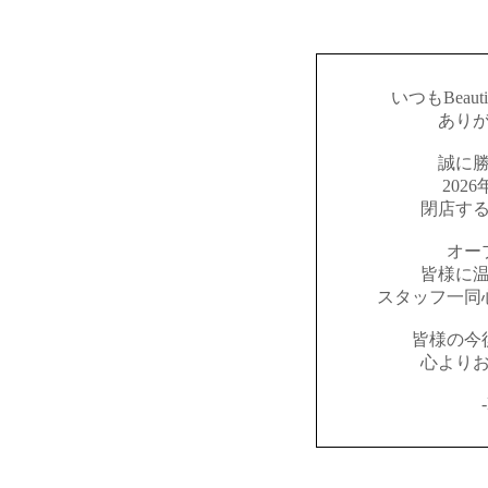
いつもBeaut
あり
誠に
202
閉店す
オー
皆様に
スタッフ一同
皆様の今
心より
-