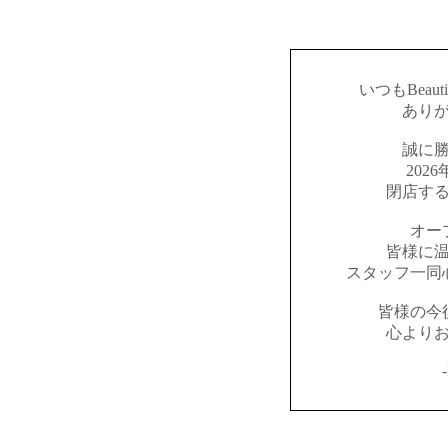
いつもBeaut
あり
誠に
202
閉店す
オー
皆様に
スタッフ一同
皆様の今
心より
-