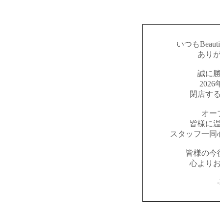
いつもBeaut
あり
誠に
202
閉店す
オー
皆様に
スタッフ一同
皆様の今
心より
-