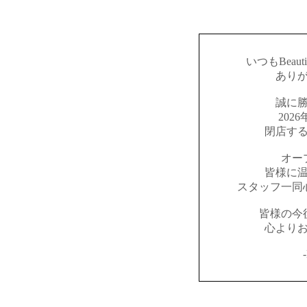
いつもBeaut
あり
誠に
202
閉店す
オー
皆様に
スタッフ一同
皆様の今
心より
-