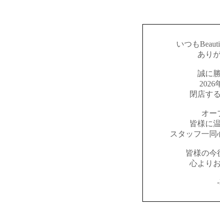
いつもBeaut
あり
誠に
202
閉店す
オー
皆様に
スタッフ一同
皆様の今
心より
-