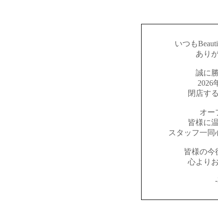
いつもBeaut
あり
誠に
202
閉店す
オー
皆様に
スタッフ一同
皆様の今
心より
-