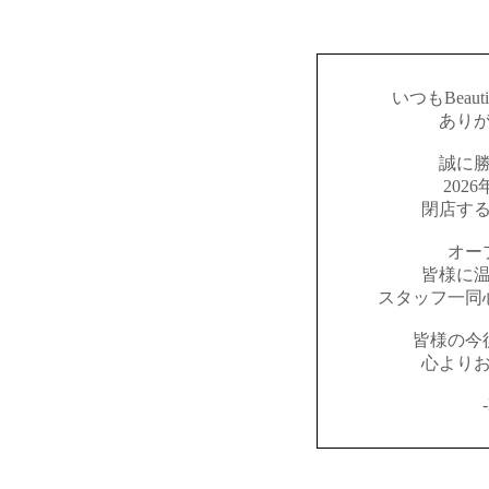
いつもBeaut
あり
誠に
202
閉店す
オー
皆様に
スタッフ一同
皆様の今
心より
-