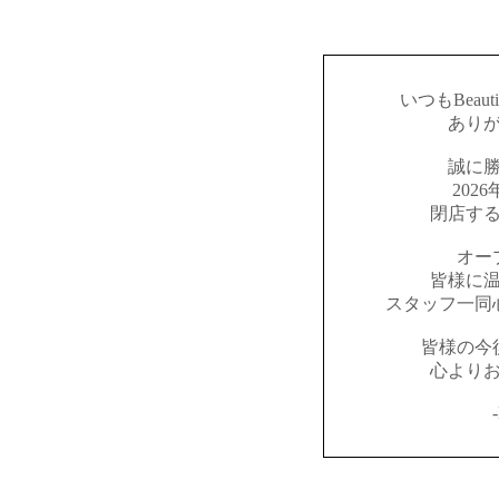
いつもBeaut
あり
誠に
202
閉店す
オー
皆様に
スタッフ一同
皆様の今
心より
-