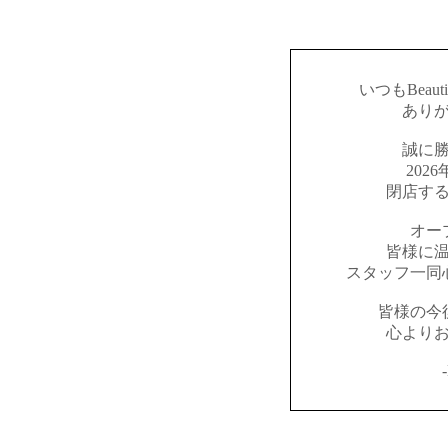
いつもBeaut
あり
誠に
202
閉店す
オー
皆様に
スタッフ一同
皆様の今
心より
-