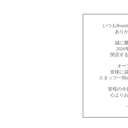
いつもBeaut
あり
誠に
202
閉店す
オー
皆様に
スタッフ一同
皆様の今
心より
-