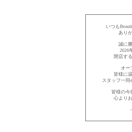
いつもBeaut
あり
誠に
202
閉店す
オー
皆様に
スタッフ一同
皆様の今
心より
-