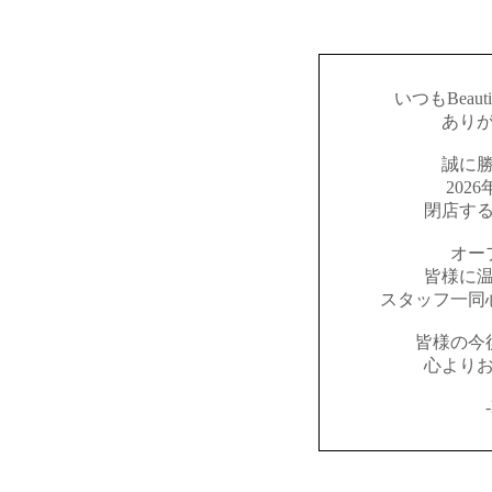
いつもBeaut
あり
誠に
202
閉店す
オー
皆様に
スタッフ一同
皆様の今
心より
-