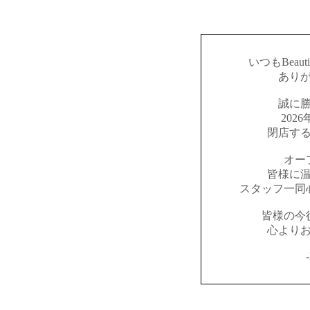
いつもBeaut
あり
誠に
202
閉店す
オー
皆様に
スタッフ一同
皆様の今
心より
-