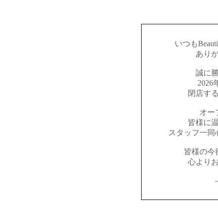
いつもBeaut
あり
誠に
202
閉店す
オー
皆様に
スタッフ一同
皆様の今
心より
-