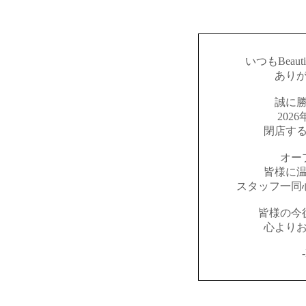
いつもBeaut
あり
誠に
202
閉店す
オー
皆様に
スタッフ一同
皆様の今
心より
-