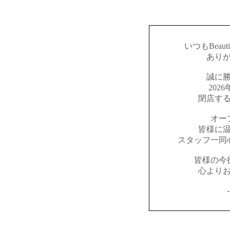
いつもBeaut
あり
誠に
202
閉店す
オー
皆様に
スタッフ一同
皆様の今
心より
-