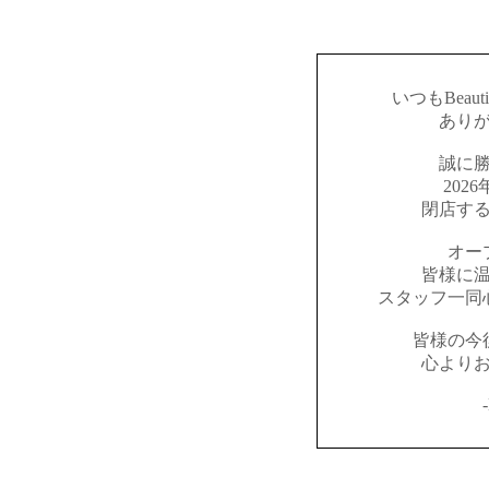
いつもBeaut
あり
誠に
202
閉店す
オー
皆様に
スタッフ一同
皆様の今
心より
-