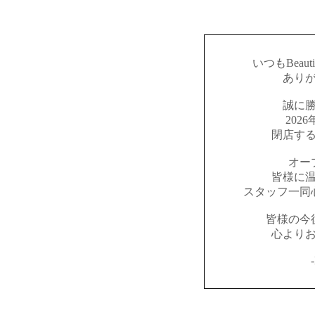
いつもBeaut
あり
誠に
202
閉店す
オー
皆様に
スタッフ一同
皆様の今
心より
-