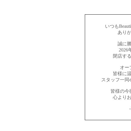
いつもBeaut
あり
誠に
202
閉店す
オー
皆様に
スタッフ一同
皆様の今
心より
-