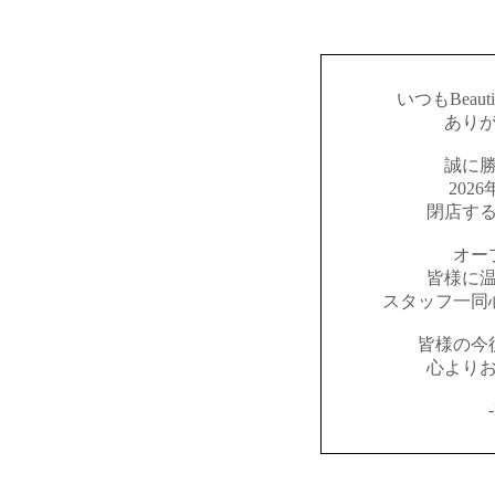
いつもBeaut
あり
誠に
202
閉店す
オー
皆様に
スタッフ一同
皆様の今
心より
-