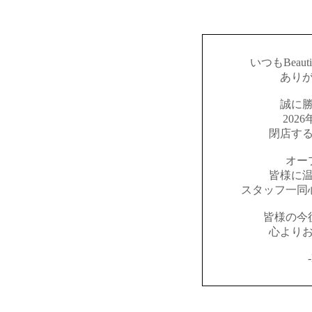
いつもBeaut
あり
誠に
202
閉店す
オー
皆様に
スタッフ一同
皆様の今
心より
-