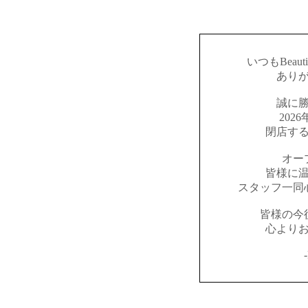
いつもBeaut
あり
誠に
202
閉店す
オー
皆様に
スタッフ一同
皆様の今
心より
-