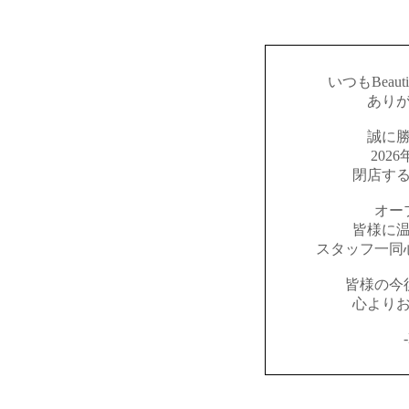
いつもBeaut
あり
誠に
202
閉店す
オー
皆様に
スタッフ一同
皆様の今
心より
-