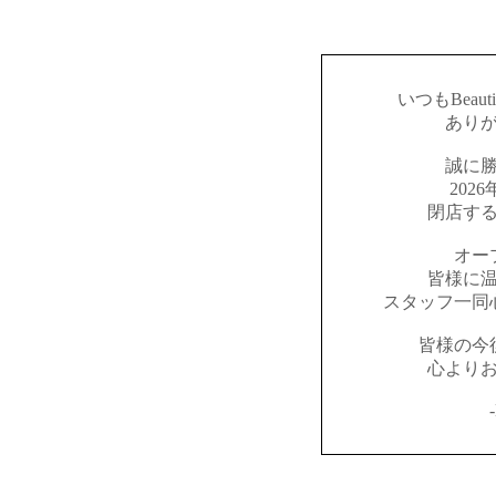
いつもBeaut
あり
誠に
202
閉店す
オー
皆様に
スタッフ一同
皆様の今
心より
-