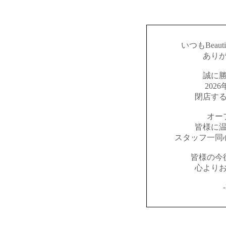
いつもBeaut
あり
誠に
202
閉店す
オー
皆様に
スタッフ一同
皆様の今
心より
-