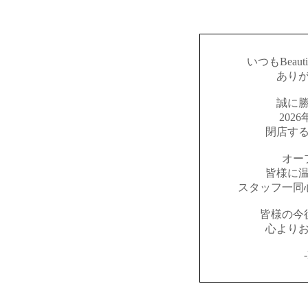
いつもBeaut
あり
誠に
202
閉店す
オー
皆様に
スタッフ一同
皆様の今
心より
-