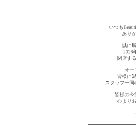
いつもBeaut
あり
誠に
202
閉店す
オー
皆様に
スタッフ一同
皆様の今
心より
-