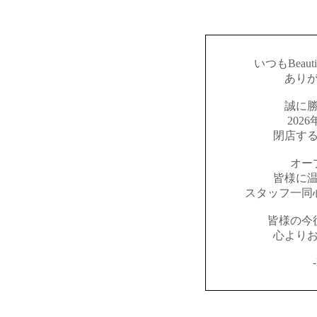
いつもBeaut
あり
誠に
202
閉店す
オー
皆様に
スタッフ一同
皆様の今
心より
-