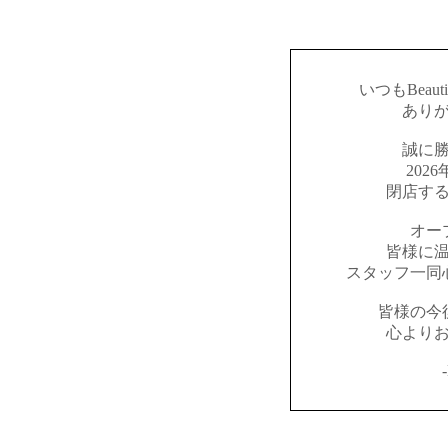
いつもBeaut
あり
誠に
202
閉店す
オー
皆様に
スタッフ一同
皆様の今
心より
-