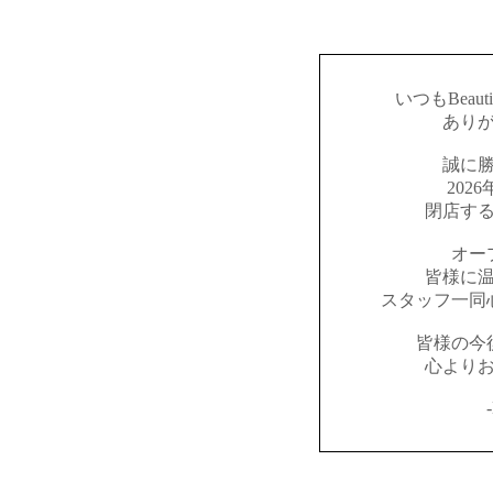
いつもBeaut
あり
誠に
202
閉店す
オー
皆様に
スタッフ一同
皆様の今
心より
-