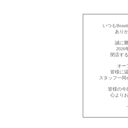
いつもBeaut
あり
誠に
202
閉店す
オー
皆様に
スタッフ一同
皆様の今
心より
-