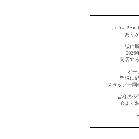
いつもBeaut
あり
誠に
202
閉店す
オー
皆様に
スタッフ一同
皆様の今
心より
-