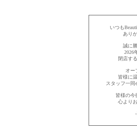
いつもBeaut
あり
誠に
202
閉店す
オー
皆様に
スタッフ一同
皆様の今
心より
-