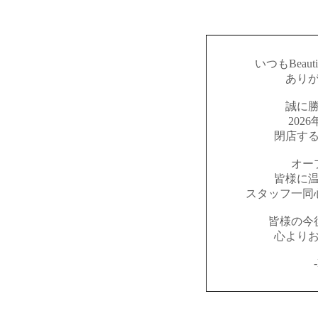
いつもBeaut
あり
誠に
202
閉店す
オー
皆様に
スタッフ一同
皆様の今
心より
-