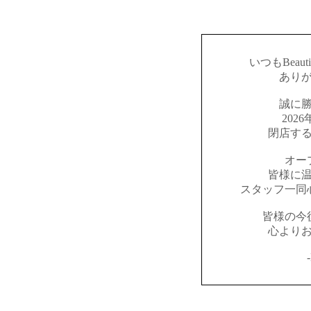
いつもBeaut
あり
誠に
202
閉店す
オー
皆様に
スタッフ一同
皆様の今
心より
-