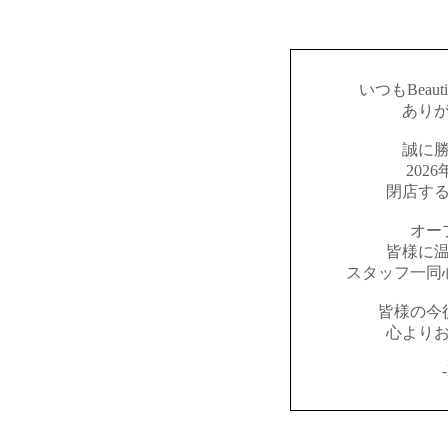
いつもBeaut
あり
誠に
202
閉店す
オー
皆様に
スタッフ一同
皆様の今
心より
-