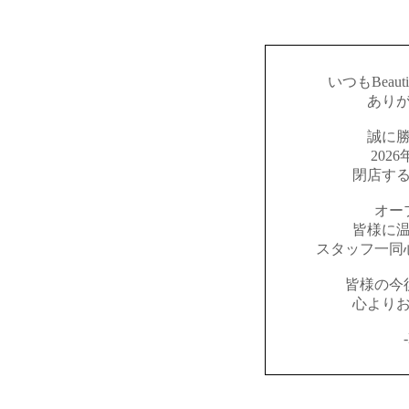
いつもBeaut
あり
誠に
202
閉店す
オー
皆様に
スタッフ一同
皆様の今
心より
-