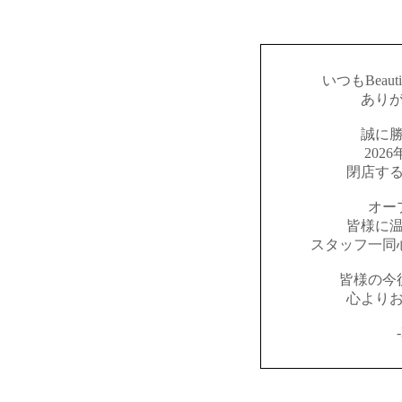
いつもBeaut
あり
誠に
202
閉店す
オー
皆様に
スタッフ一同
皆様の今
心より
-