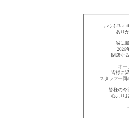
いつもBeaut
あり
誠に
202
閉店す
オー
皆様に
スタッフ一同
皆様の今
心より
-