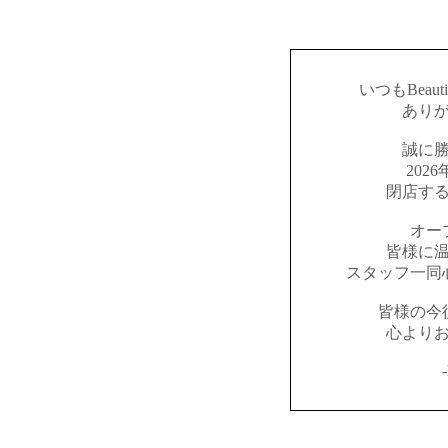
いつもBeaut
あり
誠に
202
閉店す
オー
皆様に
スタッフ一同
皆様の今
心より
-