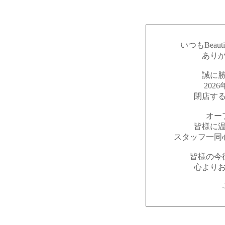
いつもBeaut
あり
誠に
202
閉店す
オー
皆様に
スタッフ一同
皆様の今
心より
-