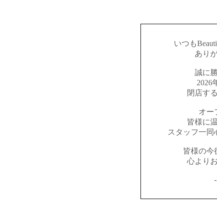
いつもBeaut
あり
誠に
202
閉店す
オー
皆様に
スタッフ一同
皆様の今
心より
-