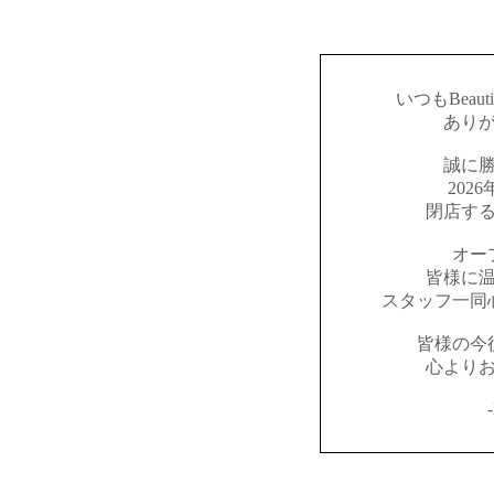
いつもBeaut
あり
誠に
202
閉店す
オー
皆様に
スタッフ一同
皆様の今
心より
-