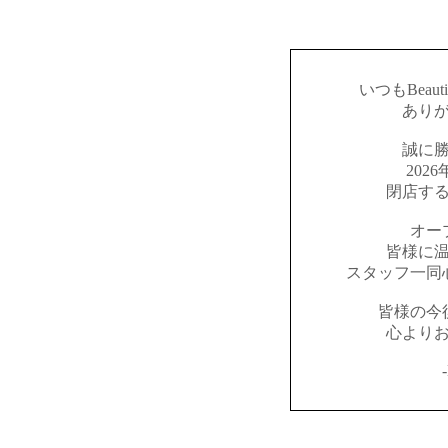
いつもBeaut
あり
誠に
202
閉店す
オー
皆様に
スタッフ一同
皆様の今
心より
-