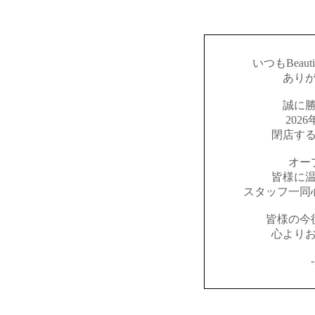
いつもBeaut
あり
誠に
202
閉店す
オー
皆様に
スタッフ一同
皆様の今
心より
-