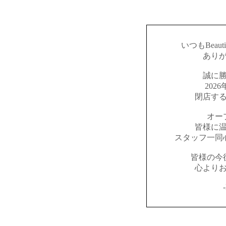
いつもBeaut
あり
誠に
202
閉店す
オー
皆様に
スタッフ一同
皆様の今
心より
-