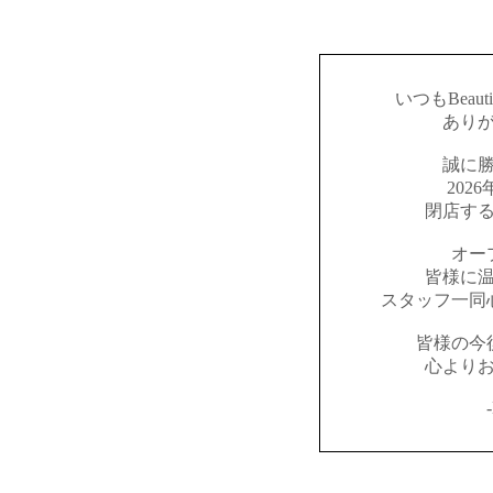
いつもBeaut
あり
誠に
202
閉店す
オー
皆様に
スタッフ一同
皆様の今
心より
-