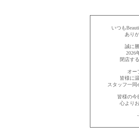
いつもBeaut
あり
誠に
202
閉店す
オー
皆様に
スタッフ一同
皆様の今
心より
-